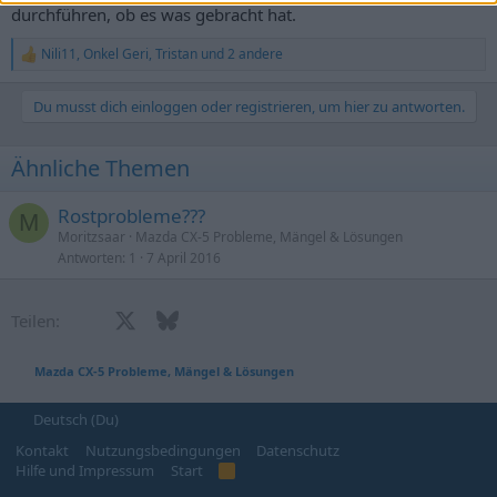
durchführen, ob es was gebracht hat.
Nili11
,
Onkel Geri
,
Tristan
und 2 andere
R
e
a
Du musst dich einloggen oder registrieren, um hier zu antworten.
k
t
i
Ähnliche Themen
o
n
e
Rostprobleme???
M
n
Moritzsaar
Mazda CX-5 Probleme, Mängel & Lösungen
:
Antworten
1
7 April 2016
Facebook
X (Twitter)
Bluesky
LinkedIn
Reddit
Pinterest
Tumblr
WhatsApp
E-Mail
Teilen:
Mazda CX-5 Probleme, Mängel & Lösungen
Deutsch (Du)
Kontakt
Nutzungsbedingungen
Datenschutz
Hilfe und Impressum
Start
R
S