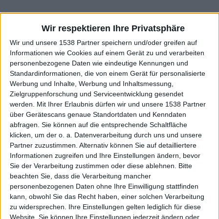
Wir respektieren Ihre Privatsphäre
Da es seit 2011 den CX5 gibt, frage ich ,mal ob euer Mazda
Wir und unsere 1538 Partner speichern und/oder greifen auf
schon mal ein Problem mit dem Rost hatte und Eingeschweißt
Informationen wie Cookies auf einem Gerät zu und verarbeiten
wurde. Wenn ja, wo an der Karosserie das Problem war.
personenbezogene Daten wie eindeutige Kennungen und
Standardinformationen, die von einem Gerät für personalisierte
Mfg. Geri
Werbung und Inhalte, Werbung und Inhaltsmessung,
Zielgruppenforschung und Serviceentwicklung gesendet
rheingeist
werden.
Mit Ihrer Erlaubnis dürfen wir und unsere 1538 Partner
R
Mitglied
über Gerätescans genaue Standortdaten und Kenndaten
abfragen. Sie können auf die entsprechende Schaltfläche
klicken, um der o. a. Datenverarbeitung durch uns und unsere
18 Juni 2025
#2
Partner zuzustimmen. Alternativ können Sie auf detailliertere
Unterboden , da findet man hier und da etwas Rost . Aber
Informationen zugreifen und Ihre Einstellungen ändern, bevor
nichts schlimmes finde ich.Andere Autos rosten mehr .
Sie der Verarbeitung zustimmen oder diese ablehnen.
Bitte
Meine Meinung!!
beachten Sie, dass die Verarbeitung mancher
Manchmal Rostet der Fahrer ein beim verlassen des
personenbezogenen Daten ohne Ihre Einwilligung stattfinden
Wägelchen ist das aber auch wieder weg. Liegt wohl am Alter.
kann, obwohl Sie das Recht haben, einer solchen Verarbeitung
zu widersprechen. Ihre Einstellungen gelten lediglich für diese
Website. Sie können Ihre Einstellungen jederzeit ändern oder