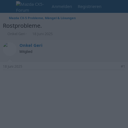
Anmelden
Registrieren
Mazda CX-5 Probleme, Mängel & Lösungen
Rostprobleme.
E
E
Onkel Geri
18 Juni 2025
r
r
s
s
Onkel Geri
t
t
Mitglied
e
e
l
l
l
l
18 Juni 2025
#1
e
t
r
a
m