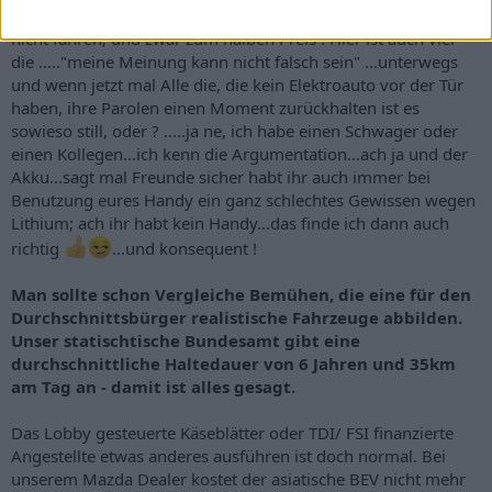
haben. Besser, kostengünstiger und entspannter kann man
nicht fahren; und zwar zum halben Preis ! Hier ist auch viel
die ....."meine Meinung kann nicht falsch sein" ...unterwegs
und wenn jetzt mal Alle die, die kein Elektroauto vor der Tür
haben, ihre Parolen einen Moment zurückhalten ist es
sowieso still, oder ? .....ja ne, ich habe einen Schwager oder
einen Kollegen...ich kenn die Argumentation...ach ja und der
Akku...sagt mal Freunde sicher habt ihr auch immer bei
Benutzung eures Handy ein ganz schlechtes Gewissen wegen
Lithium; ach ihr habt kein Handy...das finde ich dann auch
richtig
...und konsequent !
Man sollte schon Vergleiche Bemühen, die eine für den
Durchschnittsbürger realistische Fahrzeuge abbilden.
Unser statischtische Bundesamt gibt eine
durchschnittliche Haltedauer von 6 Jahren und 35km
am Tag an - damit ist alles gesagt.
Das Lobby gesteuerte Käseblätter oder TDI/ FSI finanzierte
Angestellte etwas anderes ausführen ist doch normal. Bei
unserem Mazda Dealer kostet der asiatische BEV nicht mehr