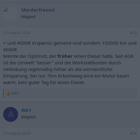
Marderfreund
Mitglied
23 August 2024
#23
> und 4000€ Ersparnis gemeint sind sondern 100000 km und
4000€
Meinte der Optimist, der
früher
einen Diesel hatte. Seit AGR
ist die Umwelt "besser" und die Werkstattkosten durch
Verkokung regelmäßig höher als die vermeintliche
Einsparung. Bei nur 7km Arbeitsweg wird ein Motor kaum
warm, kein guter Tag für einen Diesel.
AW1
R
e
a
AW1
k
A
t
Mitglied
i
o
n
23 August 2024
#24
e