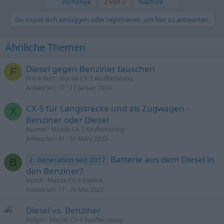
Erste
Letzte
Vorherige
2 von 3
Nächste
k
t
Du musst dich einloggen oder registrieren, um hier zu antworten.
i
o
n
Ähnliche Themen
e
n
:
Diesel gegen Benziner tauschen
F
Frank-Kurt
Mazda CX-5 Kaufberatung
Antworten
27
17 Januar 2024
CX-5 für Langstrecke und als Zugwagen -
X
Benziner oder Diesel
Xsamel
Mazda CX-5 Kaufberatung
Antworten
41
31 März 2023
Batterie aus dem Diesel in
2. Generation seit 2017
B
den Benziner?
blondl
Mazda CX-5 Elektrik
Antworten
17
29 Mai 2022
Diesel vs. Benziner
HolgiH
Mazda CX-5 Kaufberatung