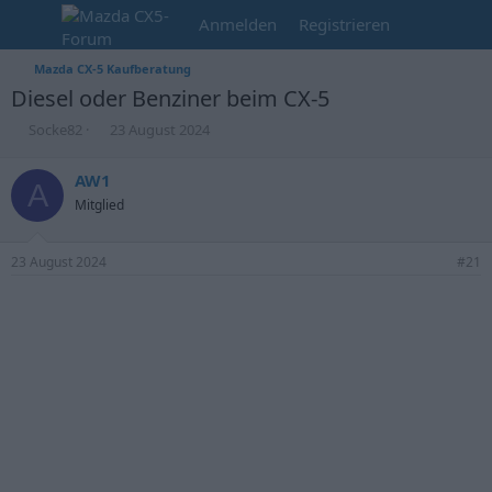
Anmelden
Registrieren
Mazda CX-5 Kaufberatung
Diesel oder Benziner beim CX-5
E
E
Socke82
23 August 2024
r
r
s
s
AW1
A
t
t
Mitglied
e
e
l
l
l
l
23 August 2024
#21
e
t
r
a
m