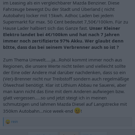
im Leasing als ein vergleichbarer Mazda Benziner. Diese
Fahrzeuge bewegst Du der Stadt und Überland ( nicht
Autobahn) locker mit 15kwh. Adhoc Laden bei jedem
Supermarkt für max. 50 Cent bedeutet 7,50€/100km. Für zu
Hause Lader halbiert sich das Ganze fast.
Unser Kleiner
Elektro landet bei 4€/100km und hat nach 7 Jahren
immer noch zertifizierte 97% Akku. Wer glaubt denn
bItte, dass das bei seinem Verbrenner auch so ist ?
Zum Thema Umwelt.....ja...Rohöl kommt immer noch aus
Regionen, die unsere Werte nicht teilen und vielleicht sollte
der Eine oder Andere mal darüber nachdenken, dass so ein
(Ver)-Brenner nicht nur Treibstoff sondern auch regelmäßige
Ölwechsel benötigt. Klar ist Lithium Abbau ne Sauerei, aber
man kann nicht das Eine mit dem Anderen aufwiegen bzw.
glatt vergessen.....so und jetzt steigt ich in meinen
schmutzigen und lahmen Mazda Diesel auf Langstrecke mit
350km Autobahn...nice week-end
!
rein
R
e
a