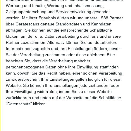
Werbung und Inhalte, Werbung und Inhaltsmessung,
Zielgruppenforschung und Serviceentwicklung gesendet
werden.
Mit Ihrer Erlaubnis dürfen wir und unsere 1538 Partner
über Gerätescans genaue Standortdaten und Kenndaten
MOLLI
abfragen. Sie können auf die entsprechende Schaltfläche
Mitglied
klicken, um der o. a. Datenverarbeitung durch uns und unsere
Partner zuzustimmen. Alternativ können Sie auf detailliertere
Informationen zugreifen und Ihre Einstellungen ändern, bevor
23 August 2024
#25
Sie der Verarbeitung zustimmen oder diese ablehnen.
Bitte
beachten Sie, dass die Verarbeitung mancher
Socke82 schrieb:
personenbezogenen Daten ohne Ihre Einwilligung stattfinden
Ich persönlich tendiere ja zum Benziner
kann, obwohl Sie das Recht haben, einer solchen Verarbeitung
zu widersprechen. Ihre Einstellungen gelten lediglich für diese
Da tendierst du völlig richtig
Die Gründe dafür sind
Website. Sie können Ihre Einstellungen jederzeit ändern oder
bereits alle geschrieben.
Ihre Einwilligung widerrufen, indem Sie zu dieser Website
Ansonsten ist dein Mann auf dem Holzweg mit seiner
zurückkehren und unten auf der Webseite auf die Schaltfläche
Rechnung. Es gehört ein bisschen mehr dazu als nur die
"Datenschutz" klicken.
reinen Spritkosten einzubeziehen, höhere
Anschaffungskosten, höhere Steuern und Versicherung,
höhere Wartungskosten und von den nicht planbaren Kosten
für die Anfälligkeit ganz zu Schweigen. Ansonsten stimme ich
zu, daß es wohl eher 400€ Differenz sind als 4000€. Sollte