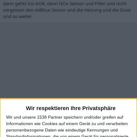
n
dann gehts los-AGR, dann NOx Sensor und Filter und nicht
:
vergessen den AdBlue Sensor und die Heizung und die Düse
und so weiter
Wir respektieren Ihre Privatsphäre
Wir und unsere 1538 Partner speichern und/oder greifen auf
Informationen wie Cookies auf einem Gerät zu und verarbeiten
personenbezogene Daten wie eindeutige Kennungen und
Standardinformationen, die von einem Gerät für personalisierte