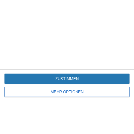
existierende/neue/selbstgefundene/selbstgeschriebene Anleitungen
für den Einbau von AA/CP festzuhalten/zu verlinken, da diese sonst
im Diskussionsthread untergehen. Daher bitte hier nur Anleitungen
posten/verlinken. Danke.
Fraenk
Mitglied
Modell
2. (seit 2017)
ZUSTIMMEN
Motor
2.5 G
MEHR OPTIONEN
17 August 2018