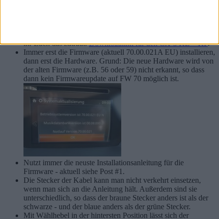
Tipps:
Schaut Euch vor der Entscheidung zum Selbsteinbau der
AA/CP-Hardware die Verkleidungs-Demontage-PDFs an, ob
ihr Euch das zutraut.
Downloadlink für den CX-5 KE + KF
.
Immer erst die Firmware (aktuell 70.00.021A EU) installieren,
dann erst die Hardware. Grund: Die neue Hardware wird von
der alten Firmware (z.B. 56 oder 59) nicht erkannt, so dass
dann kein Firmwareupdate auf FW 70 möglich ist.
Nutzt immer die neuste Installationsanleitung für die
Firmware - aktuell siehe Post #1.
Die Stecker der Kabel kann man nicht verkehrt einsetzen,
wenn man sich an die Anleitung hält. Außerdem sind sie
unterschiedlich, so dass der braune Stecker anders ist als der
schwarze - und der blaue anders als der grüne Stecker.
Mit Wählhebel in der hintersten Position lässt sich der