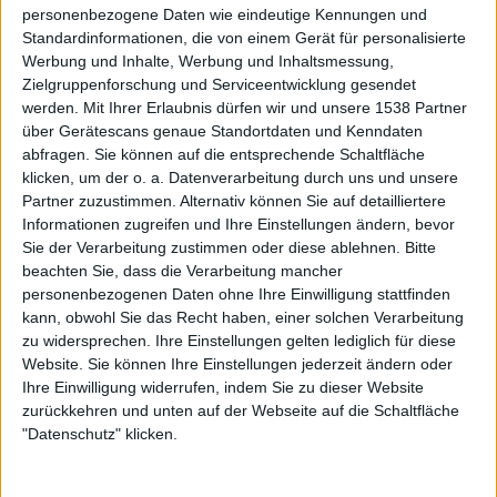
personenbezogene Daten wie eindeutige Kennungen und
Standardinformationen, die von einem Gerät für personalisierte
Werbung und Inhalte, Werbung und Inhaltsmessung,
Zielgruppenforschung und Serviceentwicklung gesendet
werden.
Mit Ihrer Erlaubnis dürfen wir und unsere 1538 Partner
über Gerätescans genaue Standortdaten und Kenndaten
abfragen. Sie können auf die entsprechende Schaltfläche
klicken, um der o. a. Datenverarbeitung durch uns und unsere
Partner zuzustimmen. Alternativ können Sie auf detailliertere
Informationen zugreifen und Ihre Einstellungen ändern, bevor
Sie der Verarbeitung zustimmen oder diese ablehnen.
Bitte
Hier im Diskussions-Thread zu Android Auto und Apple Carplay
stehen ja schon alle Infos irgendwo - inklusive Teilepreisen (220 €
beachten Sie, dass die Verarbeitung mancher
Deutschland / ca. 150-160 € Österreich) und einer von Mazda
personenbezogenen Daten ohne Ihre Einwilligung stattfinden
vorgegebenen Einbauzeit für ihre Mechaniker von ca. 1,4 Stunden,
kann, obwohl Sie das Recht haben, einer solchen Verarbeitung
die je nach fMH unterschiedlich bepreist wird.
zu widersprechen. Ihre Einstellungen gelten lediglich für diese
Website. Sie können Ihre Einstellungen jederzeit ändern oder
Der besseren Übersichtlichkeit halber und da es sich ja um
Ihre Einwilligung widerrufen, indem Sie zu dieser Website
Einbauanleitungen handelt, anbei alle Infos/Einbauanleitungen zu
Android Auto / Apple Carplay nun hier:
zurückkehren und unten auf der Webseite auf die Schaltfläche
"Datenschutz" klicken.
AA/CP ist nur mit verbautem MZD Connect nachrüstbar: