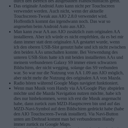
durch den Bereich des ausgebauten Handschuhfachs greift.
Das originale Android Auto kann nicht per Touchscreen
verwendet werden. Auch nicht, wenn der aktuelle
Touchscreen-Tweak aus AIO 2.8.0 verwendet wird.
Hoffentlich kommt das irgendwann noch. Das war so
angenehm beim Android Auto aus AIO.
Man kann zwar AA aus AIO zusätzlich zum originalen AA
installieren. Aber ich würde es nicht empfehlen, da es bei mir
dann immer statt dem originalen AA gestartet wurde, wenn
ich den oberen USB-Slot genutzt habe und ich nicht zwischen
den beiden AAs umschalten konnte. Bei Verwendung des
unteren USB-Slots hatte ich mit beiden installierten AAs und
meinem verbundenen Galaxy S9 immer einen schwarzen
Bildschirm, der nicht wegging, solange das S9 verbunden
war. So war nur die Nutzung von AA 1.09 aus AIO möglich,
aber nicht mehr die Nutzung des originalen AA von Mazda.
Radio hören während Google Maps navigiert funktioniert.
Wenn man Musik vom Handy via AA/Google Play abspielen
möchte und die Mazda Navigation nutzen möchte, habe ich
dies nur hinbekommen, wenn ich erst die Musik angemacht
habe, dann zurück zum MZD-Hauptscreen bin und auf das
MZD-Navi-Symbol auf dem Bildschirm gedrückt habe (habe
den AIO Touchscreen-Tweak installiert). Via Navi-Button
unten am Drehrad kommt man bei verbundenem Handy
immer zurück zu Google Maps.